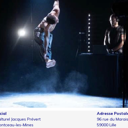
cial
Adresse Postal
lturel Jacques Prévert
96 rue du Marai
ontceau-les-Mines
59000 Lille
Facebook
Twitter
Instagram