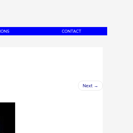
IONS
CONTACT
Next
→