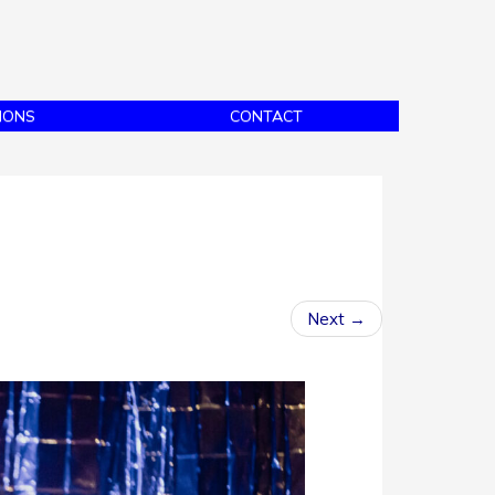
IONS
CONTACT
Next
→